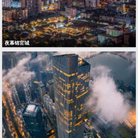
夜幕锦官城