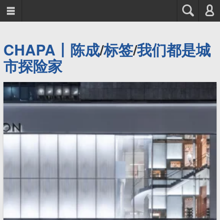



CHAPA丨陈成
/
标签
/
我们都是城
市探险家