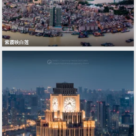
紫霞映白莲