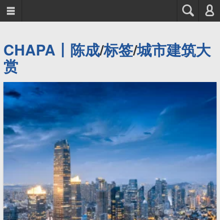



CHAPA丨陈成
/
标签
/
城市建筑大
赏