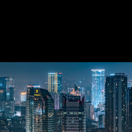
点赞是美德，打赏是鼓励
打赏
还没有人打赏，快来当第一个打赏的人吧
图虫城市建筑
晒晒旅行打卡照
风光摄影圈
分享决定性瞬
险家
带我看看，你的城市
一起去拍城市天际线
地理再发现
爬楼
CHAPA
_del_成都16171
夜景
城市建筑大赏