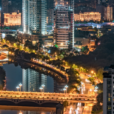
新浪微博
匿名评论
阿玛尼江景房
25日
A丨陈成
是。给阿玛尼样板间拍照的时候顺便拍的