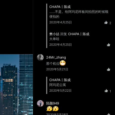
CHAPA丨陈成
……不是。给阿玛尼样板间拍照的时候顺
便拍的
2020年4月25日
2
樊小喆
回复
CHAPA丨陈成
大单哇
2020年4月25日
24Mr_zhang
间
极致风光摄影
那个机位
——极影风光摄影
2020年5月21日
CHAPA丨陈成
阿玛尼公寓
2020年5月22日
1
陌颜949
2020年5月18日