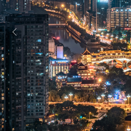
全部9条评论
同步到
樊小喆
羡慕大佬
2020年4月
CHAP
……不