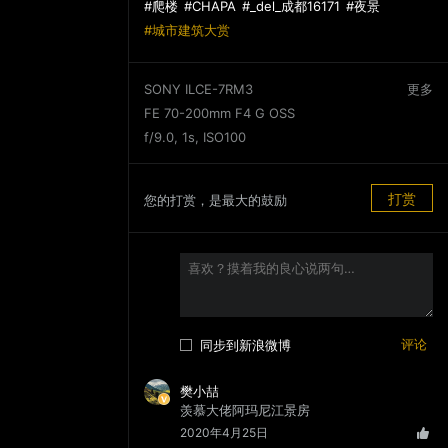
爬楼
CHAPA
_del_成都16171
夜景
城市建筑大赏
SONY ILCE-7RM3
更多
FE 70-200mm F4 G OSS
f/9.0, 1s, ISO100
打赏
您的打赏，是最大的鼓励
同步到新浪微博
樊小喆
羡慕大佬阿玛尼江景房
2020年4月25日