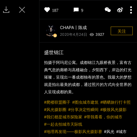
登录
注册
187
9
CHAPA丨陈成
关注
2020年4月24日
3927
盛世锦江
拍摄于阿玛尼公寓。成都锦江九眼桥夜景，富有古
典气息的廊桥与高楼融合，夕阳西下，岸边的灯光
璀璨，呈现出一番成都独有的景色。我最大的梦想
就是拍出最美的成都，通过照片的方式向全世界的
人呈现成都的美。
爬楼联盟圈子
图虫城市建筑
晒晒旅行打卡照
西下，岸边的灯光
风光摄影圈
分享决定性瞬间
极致风光摄影
的方式向全世界的
我们都是城市探险家
带我看看，你的城市
一起去拍城市天际线
地理再发现——极影风光摄影赛
风光
城市