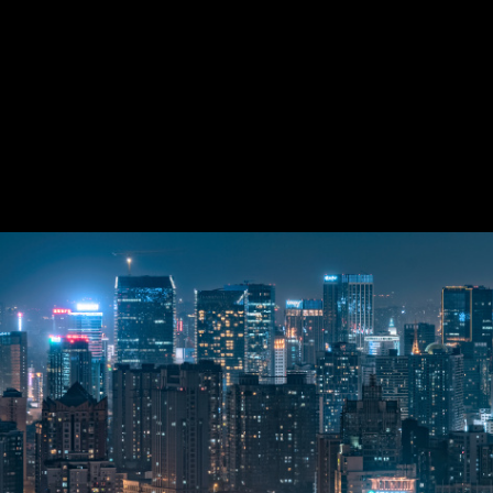
爬楼联盟圈子
我们都是城市探
赛
风光
城市
187