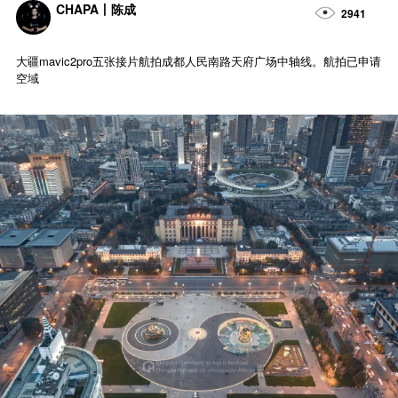
CHAPA丨陈成
2941
大疆mavic2pro五张接片航拍成都人民南路天府广场中轴线。航拍已申请
空域