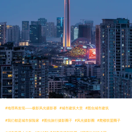
#地理再发现——极影风光摄影赛
#城市建筑大赏
#图虫城市建筑
#我们都是城市探险家
#图虫旅行摄影圈子
#风光摄影圈
#爬楼联盟圈子